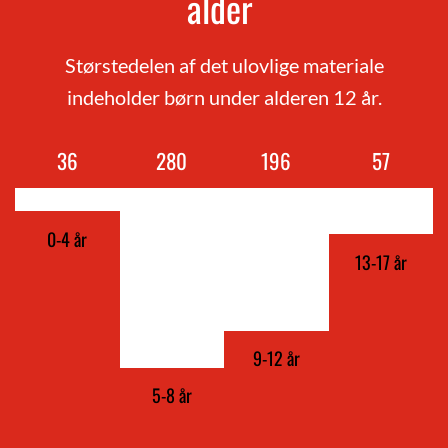
alder
Størstedelen af det ulovlige materiale
indeholder børn under alderen 12 år.
36
292
200
58
0-4 år
13-17 år
9-12 år
5-8 år