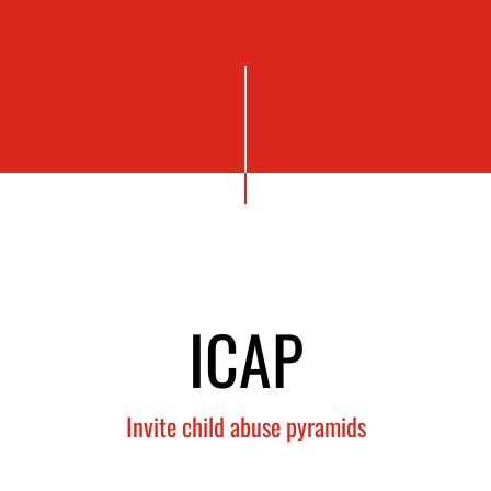
ICAP
Invite child abuse pyramids