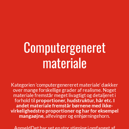
Computergeneret
materiale
Kategorien ’computergenereret materiale’ dækker
over mange forskellige grader af realisme. Noget
materiale fremstår meget livagtigt og detaljeret i
forhold til
proportioner, hudstruktur, hår etc. I
andet materiale fremstår børnene med ikke-
virkelighedstro proportioner og har for eksempel
mangaøjne,
alfevinger og enhjørningehorn.
AnmeldDet har set en stor stigning i omfanget af