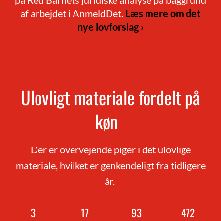
på Red Barnets juridiske analyse på baggrund
af arbejdet i AnmeldDet.
Læs mere om det
nye lovforslag ›
Ulovligt materiale fordelt på
køn
Der er overvejende piger i det ulovlige
materiale, hvilket er genkendeligt fra tidligere
år.
3
17
93
476