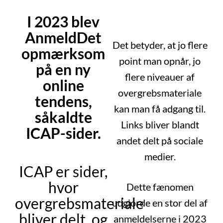
I 2023 blev
AnmeldDet
Det betyder, at jo flere
opmærksom
point man opnår, jo
på en ny
flere niveauer af
online
overgrebsmateriale
tendens,
kan man få adgang til.
såkaldte
Links bliver blandt
ICAP-sider.
andet delt på sociale
medier.
ICAP er sider,
hvor
Dette fænomen
overgrebsmateriale
udgjorde en stor del af
bliver delt, og
anmeldelserne i 2023