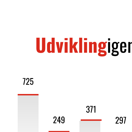
Udvikling
ige