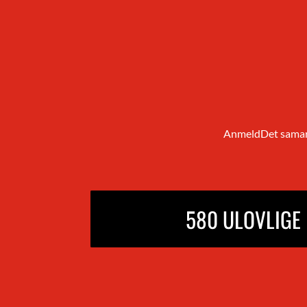
AnmeldDet samarbe
590
ULOVLI